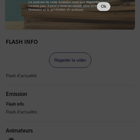
Le podcast de cette émission n'est pas disponible ou
n'existe pas. Il peut y avoir un certain délai entre la fin de
Ok
l'émission et la génération du podcast.
FLASH INFO
Regarder la vidéo
Flash d'actualité.
Emission
Flash info
Flash d'actualité.
Animateurs