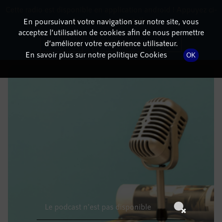
Cette radio est disponible en application android ! Appuyez ci-
RadioTerritoria
La radio des territoires
dessous pour l'installer.
En poursuivant votre navigation sur notre site, vous
acceptez l’utilisation de cookies afin de nous permettre
DÉTAILS DE L'ÉPISODE
Non merci
Télécharger l'application
d’améliorer votre expérience utilisateur.
En savoir plus sur notre politique Cookies
OK
21 décembre 2021
à 15h59
, durée : Invalid date
Le podcast n'est pas disponible