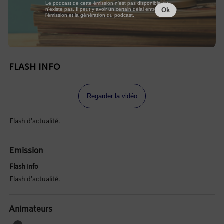
Le podcast de cette émission n'est pas disponible ou
n'existe pas. Il peut y avoir un certain délai entre la fin de
Ok
l'émission et la génération du podcast.
FLASH INFO
Regarder la vidéo
Flash d'actualité.
Emission
Flash info
Flash d'actualité.
Animateurs