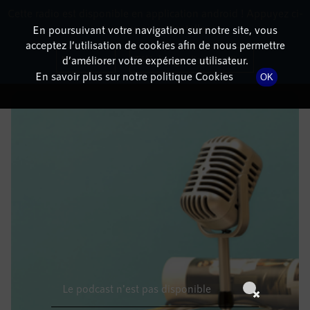
Cette radio est disponible en application android ! Appuyez ci-
RadioTerritoria
La radio des territoires
dessous pour l'installer.
En poursuivant votre navigation sur notre site, vous
acceptez l’utilisation de cookies afin de nous permettre
DÉTAILS DE L'ÉPISODE
Non merci
Télécharger l'application
d’améliorer votre expérience utilisateur.
En savoir plus sur notre politique Cookies
OK
25 décembre 2021
à 16h59
, durée : Invalid date
Le podcast n'est pas disponible