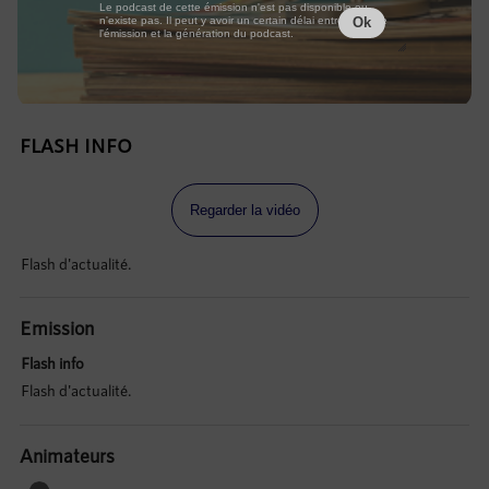
Le podcast de cette émission n'est pas disponible ou
n'existe pas. Il peut y avoir un certain délai entre la fin de
Ok
l'émission et la génération du podcast.
FLASH INFO
Regarder la vidéo
Flash d'actualité.
Emission
Flash info
Flash d'actualité.
Animateurs