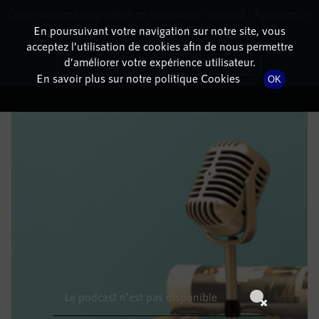
Cette radio est disponible en application android ! Appuyez ci-
RadioTerritoria
La radio des territoires
dessous pour l'installer.
En poursuivant votre navigation sur notre site, vous
acceptez l’utilisation de cookies afin de nous permettre
DÉTAILS DE L'ÉPISODE
Non merci
Télécharger l'application
d’améliorer votre expérience utilisateur.
En savoir plus sur notre politique Cookies
OK
28 décembre 2021
à 8h59
, durée : Invalid date
Le podcast n'est pas disponible