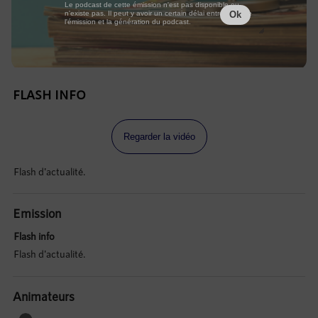
Le podcast de cette émission n'est pas disponible ou
n'existe pas. Il peut y avoir un certain délai entre la fin de
Ok
l'émission et la génération du podcast.
FLASH INFO
Regarder la vidéo
Flash d'actualité.
Emission
Flash info
Flash d'actualité.
Animateurs