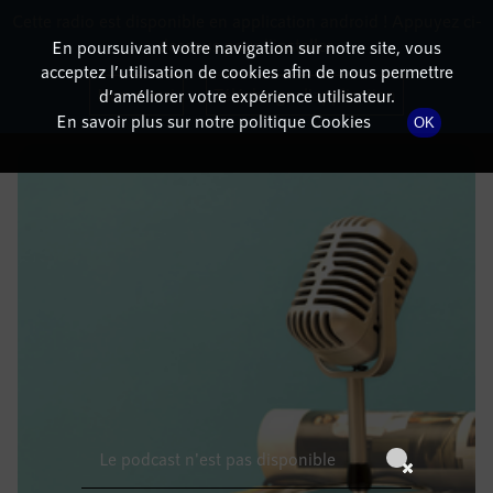
Cette radio est disponible en application android ! Appuyez ci-
RadioTerritoria
La radio des territoires
dessous pour l'installer.
En poursuivant votre navigation sur notre site, vous
acceptez l’utilisation de cookies afin de nous permettre
DÉTAILS DE L'ÉPISODE
Non merci
Télécharger l'application
d’améliorer votre expérience utilisateur.
En savoir plus sur notre politique Cookies
OK
28 décembre 2021
à 17h59
, durée : Invalid date
Le podcast n'est pas disponible