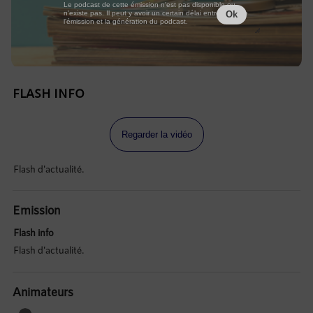
Le podcast de cette émission n'est pas disponible ou
n'existe pas. Il peut y avoir un certain délai entre la fin de
Ok
l'émission et la génération du podcast.
FLASH INFO
Regarder la vidéo
Flash d'actualité.
Emission
Flash info
Flash d'actualité.
Animateurs