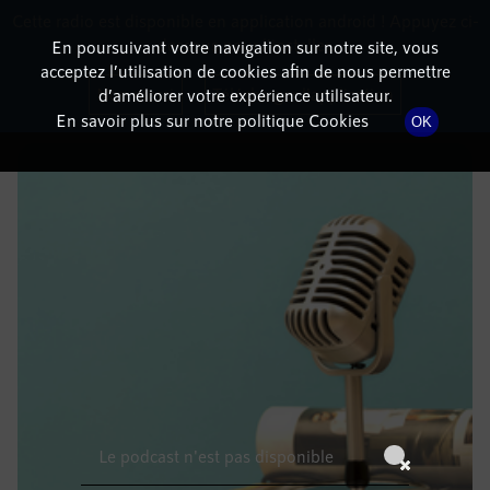
Cette radio est disponible en application android ! Appuyez ci-
RadioTerritoria
La radio des territoires
dessous pour l'installer.
En poursuivant votre navigation sur notre site, vous
acceptez l’utilisation de cookies afin de nous permettre
DÉTAILS DE L'ÉPISODE
Non merci
Télécharger l'application
d’améliorer votre expérience utilisateur.
En savoir plus sur notre politique Cookies
OK
30 décembre 2021
à 13h59
, durée : Invalid date
Le podcast n'est pas disponible