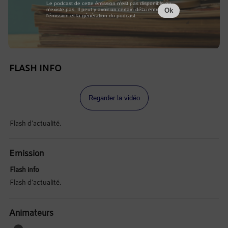
Le podcast de cette émission n'est pas disponible ou
n'existe pas. Il peut y avoir un certain délai entre la fin de
Ok
l'émission et la génération du podcast.
FLASH INFO
Regarder la vidéo
Flash d'actualité.
Emission
Flash info
Flash d'actualité.
Animateurs