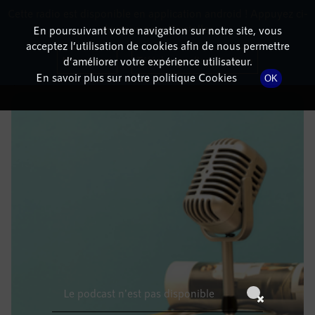
Cette radio est disponible en application android ! Appuyez ci-
RadioTerritoria
La radio des territoires
dessous pour l'installer.
En poursuivant votre navigation sur notre site, vous
acceptez l’utilisation de cookies afin de nous permettre
DÉTAILS DE L'ÉPISODE
Non merci
Télécharger l'application
d’améliorer votre expérience utilisateur.
En savoir plus sur notre politique Cookies
OK
2 janvier 2022
à 12h59
, durée : Invalid date
Le podcast n'est pas disponible