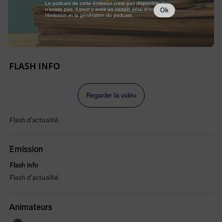
Le podcast de cette émission n'est pas disponible ou
n'existe pas. Il peut y avoir un certain délai entre la fin de
Ok
l'émission et la génération du podcast.
FLASH INFO
Regarder la vidéo
Flash d'actualité.
Emission
Flash info
Flash d'actualité.
Animateurs