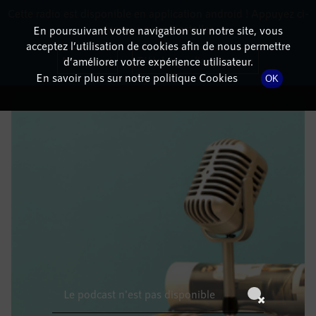
Cette radio est disponible en application android ! Appuyez ci-
RadioTerritoria
La radio des territoires
dessous pour l'installer.
En poursuivant votre navigation sur notre site, vous
acceptez l’utilisation de cookies afin de nous permettre
DÉTAILS DE L'ÉPISODE
Non merci
Télécharger l'application
d’améliorer votre expérience utilisateur.
En savoir plus sur notre politique Cookies
OK
5 janvier 2022
à 10h59
, durée : Invalid date
Le podcast n'est pas disponible