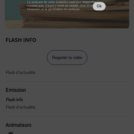
Le podcast de cette émission n'est pas disponible ou
n'existe pas. Il peut y avoir un certain délai entre la fin de
Ok
l'émission et la génération du podcast.
FLASH INFO
Regarder la vidéo
Flash d'actualité.
Emission
Flash info
Flash d'actualité.
Animateurs