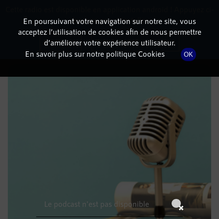
Cette radio est disponible en application android ! Appuyez ci-
RadioTerritoria
La radio des territoires
dessous pour l'installer.
En poursuivant votre navigation sur notre site, vous
acceptez l’utilisation de cookies afin de nous permettre
DÉTAILS DE L'ÉPISODE
Non merci
Télécharger l'application
d’améliorer votre expérience utilisateur.
En savoir plus sur notre politique Cookies
OK
5 janvier 2022
à 14h59
, durée : Invalid date
Le podcast n'est pas disponible