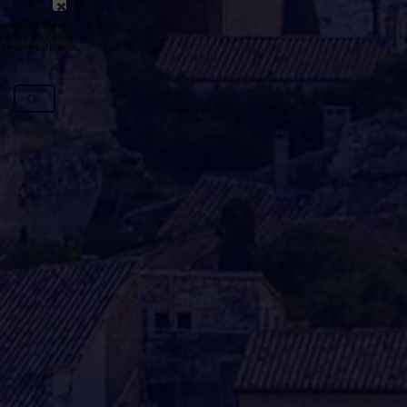
émission n'est pas disponible ou
y avoir un certain délai entre la fin
génération du podcast.
Ok