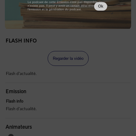
Le podcast de cette émission n'est pas disponible ou
n'existe pas. Il peut y avoir un certain délai entre la fin de
Ok
l'émission et la génération du podcast.
FLASH INFO
Regarder la vidéo
Flash d'actualité.
Emission
Flash info
Flash d'actualité.
Animateurs