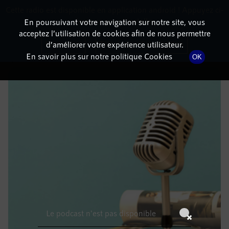
Cette radio est disponible en application android ! Appuyez ci-
RadioTerritoria
La radio des territoires
dessous pour l'installer.
En poursuivant votre navigation sur notre site, vous
acceptez l’utilisation de cookies afin de nous permettre
DÉTAILS DE L'ÉPISODE
Non merci
Télécharger l'application
d’améliorer votre expérience utilisateur.
En savoir plus sur notre politique Cookies
OK
15 janvier 2022
à 5h59
, durée : Invalid date
Le podcast n'est pas disponible