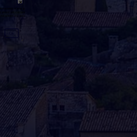
émission n'est pas disponible ou
y avoir un certain délai entre la fin
génération du podcast.
Ok