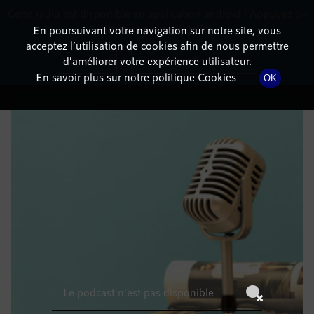
Cette radio est disponible en application android ! Appuyez ci-
RadioTerritoria
La radio des territoires
dessous pour l'installer.
En poursuivant votre navigation sur notre site, vous
acceptez l’utilisation de cookies afin de nous permettre
DÉTAILS DE L'ÉPISODE
Non merci
Télécharger l'application
d’améliorer votre expérience utilisateur.
En savoir plus sur notre politique Cookies
OK
24 janvier 2022
à 5h59
, durée : Invalid date
Le podcast n'est pas disponible