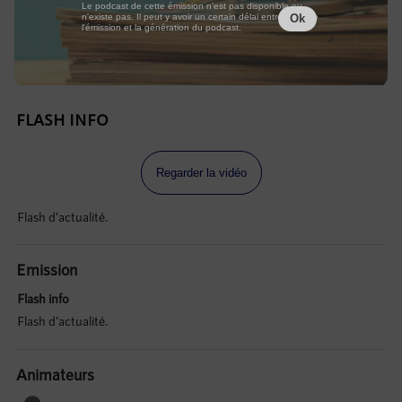
Le podcast de cette émission n'est pas disponible ou
n'existe pas. Il peut y avoir un certain délai entre la fin de
Ok
l'émission et la génération du podcast.
FLASH INFO
Regarder la vidéo
Flash d'actualité.
Emission
Flash info
Flash d'actualité.
Animateurs