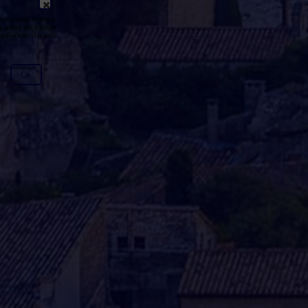
émission n'est pas disponible ou
y avoir un certain délai entre la fin
génération du podcast.
Ok