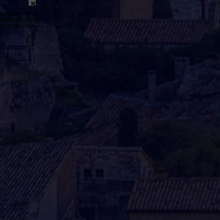
émission n'est pas disponible ou
y avoir un certain délai entre la fin
génération du podcast.
Ok