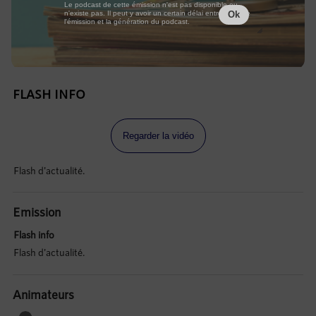
Le podcast de cette émission n'est pas disponible ou
n'existe pas. Il peut y avoir un certain délai entre la fin de
Ok
l'émission et la génération du podcast.
FLASH INFO
Regarder la vidéo
Flash d'actualité.
Emission
Flash info
Flash d'actualité.
Animateurs