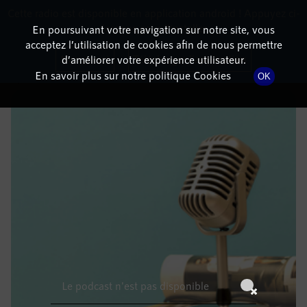
Cette radio est disponible en application android ! Appuyez ci-
RadioTerritoria
La radio des territoires
dessous pour l'installer.
En poursuivant votre navigation sur notre site, vous
acceptez l’utilisation de cookies afin de nous permettre
DÉTAILS DE L'ÉPISODE
Non merci
Télécharger l'application
d’améliorer votre expérience utilisateur.
En savoir plus sur notre politique Cookies
OK
29 janvier 2022
à 10h59
, durée : Invalid date
Le podcast n'est pas disponible