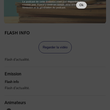
Le podcast de cette émission n'est pas disponible ou
n'existe pas. Il peut y avoir un certain délai entre la fin de
Ok
l'émission et la génération du podcast.
FLASH INFO
Regarder la vidéo
Flash d'actualité.
Emission
Flash info
Flash d'actualité.
Animateurs