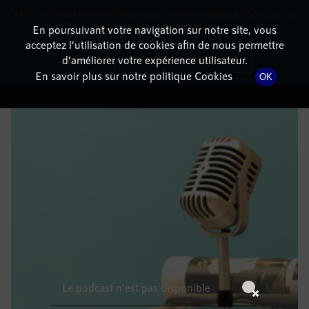
Cette radio est disponible en application android ! Appuyez ci-
RadioTerritoria
La radio des territoires
dessous pour l'installer.
En poursuivant votre navigation sur notre site, vous
acceptez l’utilisation de cookies afin de nous permettre
DÉTAILS DE L'ÉPISODE
Non merci
Télécharger l'application
d’améliorer votre expérience utilisateur.
En savoir plus sur notre politique Cookies
OK
30 janvier 2022
à 6h59
, durée : Invalid date
Le podcast n'est pas disponible