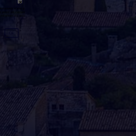
émission n'est pas disponible ou
y avoir un certain délai entre la fin
génération du podcast.
Ok