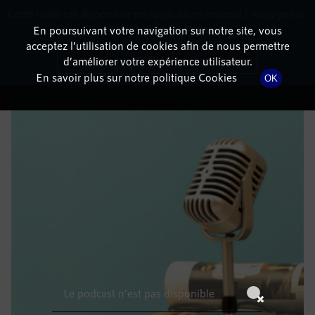
Cette radio est disponible en application android ! Appuyez ci-
RadioTerritoria
La radio des territoires
dessous pour l'installer.
En poursuivant votre navigation sur notre site, vous
acceptez l’utilisation de cookies afin de nous permettre
DÉTAILS DE L'ÉPISODE
Non merci
Télécharger l'application
d’améliorer votre expérience utilisateur.
En savoir plus sur notre politique Cookies
OK
5 février 2022
à 6h59
, durée : Invalid date
Le podcast n'est pas disponible