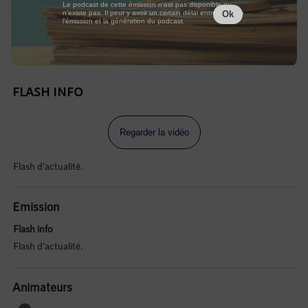
Le podcast de cette émission n'est pas disponible ou
n'existe pas. Il peut y avoir un certain délai entre la fin de
Ok
l'émission et la génération du podcast.
FLASH INFO
Regarder la vidéo
Flash d'actualité.
Emission
Flash info
Flash d'actualité.
Animateurs