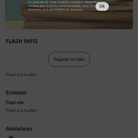
Le podcast de cette émission n'est pas disponible ou
n'existe pas. Il peut y avoir un certain délai entre la fin de
Ok
l'émission et la génération du podcast.
FLASH INFO
Regarder la vidéo
Flash d'actualité.
Emission
Flash info
Flash d'actualité.
Animateurs