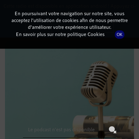
Cette radio est disponible en application android ! Appuyez ci-
RadioTerritoria
La radio des territoires
dessous pour l'installer.
En poursuivant votre navigation sur notre site, vous
acceptez l’utilisation de cookies afin de nous permettre
DÉTAILS DE L'ÉPISODE
Non merci
Télécharger l'application
d’améliorer votre expérience utilisateur.
En savoir plus sur notre politique Cookies
OK
12 février 2022
à 14h59
, durée : Invalid date
Le podcast n'est pas disponible