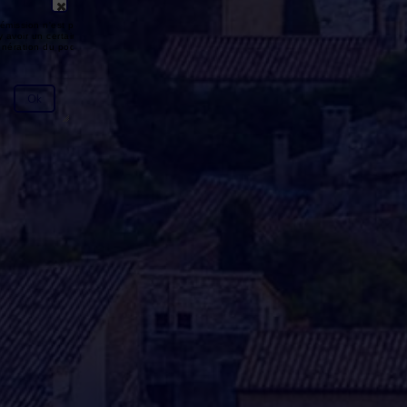
émission n'est pas disponible ou
y avoir un certain délai entre la fin
génération du podcast.
Ok