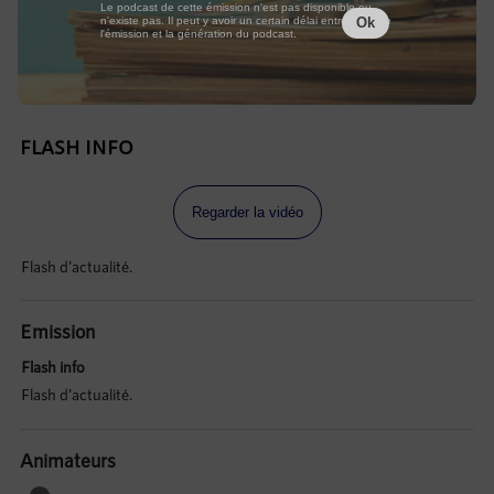
Le podcast de cette émission n'est pas disponible ou
n'existe pas. Il peut y avoir un certain délai entre la fin de
Ok
l'émission et la génération du podcast.
FLASH INFO
Regarder la vidéo
Flash d'actualité.
Emission
Flash info
Flash d'actualité.
Animateurs