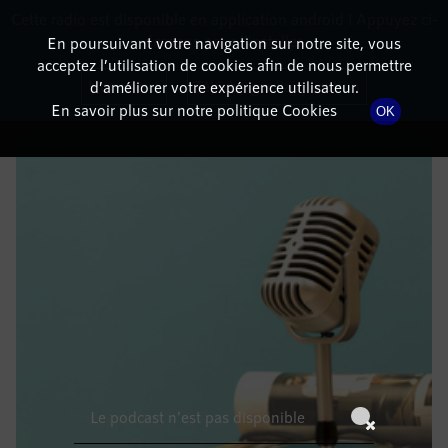
Cette radio est disponible en application android ! Appuyez ci-
RadioTerritoria
La radio des territoires
dessous pour l'installer.
En poursuivant votre navigation sur notre site, vous
acceptez l’utilisation de cookies afin de nous permettre
DÉTAILS DE L'ÉPISODE
Non merci
Télécharger l'application
d’améliorer votre expérience utilisateur.
En savoir plus sur notre politique Cookies
OK
24 février 2022
à 11h59
, durée : Invalid date
Le podcast n'est pas disponible