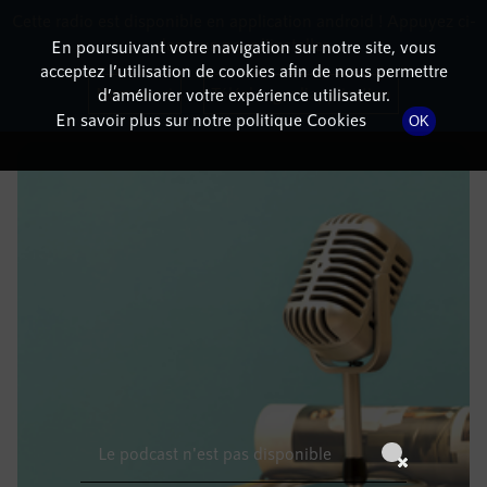
Cette radio est disponible en application android ! Appuyez ci-
RadioTerritoria
La radio des territoires
dessous pour l'installer.
En poursuivant votre navigation sur notre site, vous
acceptez l’utilisation de cookies afin de nous permettre
DÉTAILS DE L'ÉPISODE
Non merci
Télécharger l'application
d’améliorer votre expérience utilisateur.
En savoir plus sur notre politique Cookies
OK
2 mars 2022
à 4h59
, durée : Invalid date
Le podcast n'est pas disponible