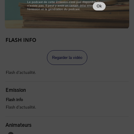
Le podcast de cette émission n'est pas disponible ou
n'existe pas. Il peut y avoir un certain délai entre la fin de
Ok
l'émission et la génération du podcast.
FLASH INFO
Regarder la vidéo
Flash d'actualité.
Emission
Flash info
Flash d'actualité.
Animateurs