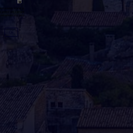
émission n'est pas disponible ou
y avoir un certain délai entre la fin
génération du podcast.
Ok