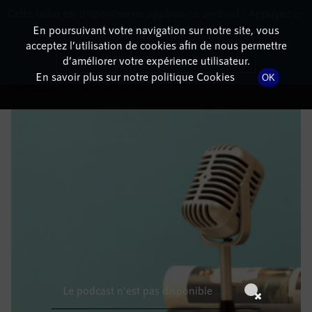
Cette radio est disponible en application android ! Appuyez ci-
RadioTerritoria
La radio des territoires
dessous pour l'installer.
En poursuivant votre navigation sur notre site, vous
acceptez l’utilisation de cookies afin de nous permettre
DÉTAILS DE L'ÉMISSION
Non merci
Télécharger l'application
d’améliorer votre expérience utilisateur.
En savoir plus sur notre politique Cookies
OK
7 mars 2022
à 7h59
, durée : Invalid date
Le podcast n'est pas disponible