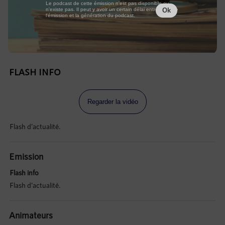
Le podcast de cette émission n'est pas disponible ou
n'existe pas. Il peut y avoir un certain délai entre la fin de
Ok
l'émission et la génération du podcast.
FLASH INFO
Regarder la vidéo
Flash d'actualité.
Emission
Flash info
Flash d'actualité.
Animateurs