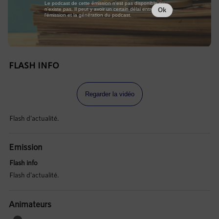
Le podcast de cette émission n'est pas disponible ou
n'existe pas. Il peut y avoir un certain délai entre la fin de
Ok
l'émission et la génération du podcast.
FLASH INFO
Regarder la vidéo
Flash d'actualité.
Emission
Flash info
Flash d'actualité.
Animateurs