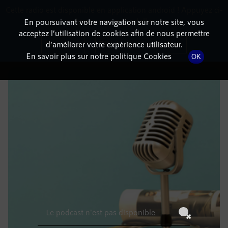
Cette radio est disponible en application android ! Appuyez ci-
RadioTerritoria
La radio des territoires
dessous pour l'installer.
En poursuivant votre navigation sur notre site, vous
acceptez l’utilisation de cookies afin de nous permettre
DÉTAILS DE L'ÉPISODE
Non merci
Télécharger l'application
d’améliorer votre expérience utilisateur.
En savoir plus sur notre politique Cookies
OK
9 mars 2022
à 12h59
, durée : Invalid date
Le podcast n'est pas disponible