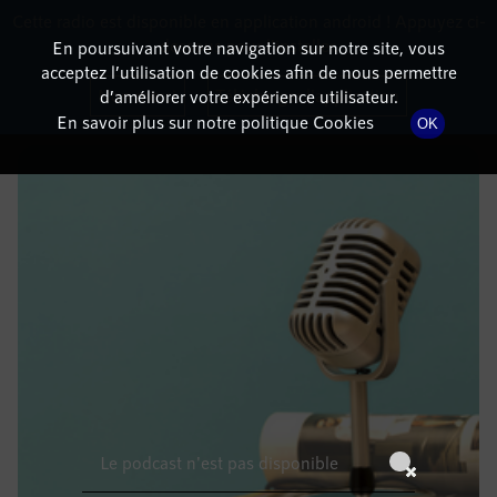
Cette radio est disponible en application android ! Appuyez ci-
RadioTerritoria
La radio des territoires
dessous pour l'installer.
En poursuivant votre navigation sur notre site, vous
acceptez l’utilisation de cookies afin de nous permettre
DÉTAILS DE L'ÉPISODE
Non merci
Télécharger l'application
d’améliorer votre expérience utilisateur.
En savoir plus sur notre politique Cookies
OK
11 mars 2022
à 7h59
, durée : Invalid date
Le podcast n'est pas disponible