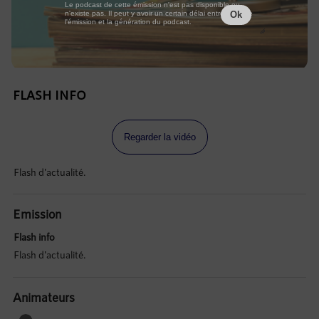
Le podcast de cette émission n'est pas disponible ou
n'existe pas. Il peut y avoir un certain délai entre la fin de
Ok
l'émission et la génération du podcast.
FLASH INFO
Regarder la vidéo
Flash d'actualité.
Emission
Flash info
Flash d'actualité.
Animateurs