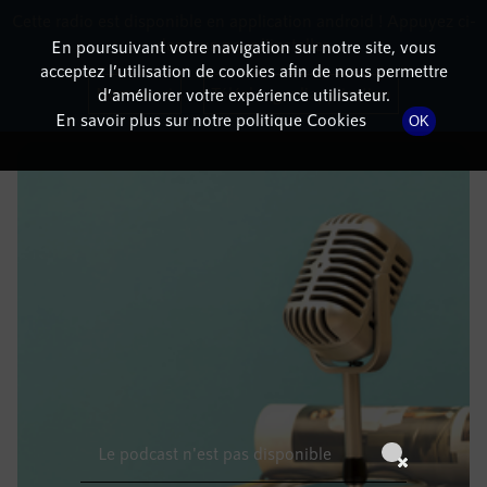
Cette radio est disponible en application android ! Appuyez ci-
RadioTerritoria
La radio des territoires
dessous pour l'installer.
En poursuivant votre navigation sur notre site, vous
acceptez l’utilisation de cookies afin de nous permettre
DÉTAILS DE L'ÉPISODE
Non merci
Télécharger l'application
d’améliorer votre expérience utilisateur.
En savoir plus sur notre politique Cookies
OK
15 mars 2022
à 11h59
, durée : Invalid date
Le podcast n'est pas disponible