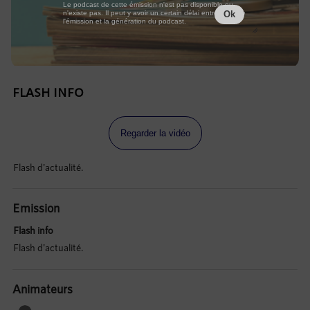
Le podcast de cette émission n'est pas disponible ou
n'existe pas. Il peut y avoir un certain délai entre la fin de
Ok
l'émission et la génération du podcast.
FLASH INFO
Regarder la vidéo
Flash d'actualité.
Emission
Flash info
Flash d'actualité.
Animateurs