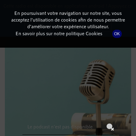
Cette radio est disponible en application android ! Appuyez ci-
RadioTerritoria
La radio des territoires
dessous pour l'installer.
En poursuivant votre navigation sur notre site, vous
acceptez l’utilisation de cookies afin de nous permettre
DÉTAILS DE L'ÉPISODE
Non merci
Télécharger l'application
d’améliorer votre expérience utilisateur.
En savoir plus sur notre politique Cookies
OK
16 mars 2022
à 7h59
, durée : Invalid date
Le podcast n'est pas disponible