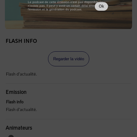
Le podcast de cette émission n'est pas disponible ou
n'existe pas. Il peut y avoir un certain délai entre la fin de
Ok
l'émission et la génération du podcast.
FLASH INFO
Regarder la vidéo
Flash d'actualité.
Emission
Flash info
Flash d'actualité.
Animateurs