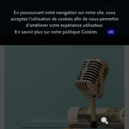
Cette radio est disponible en application android ! Appuyez ci-
RadioTerritoria
La radio des territoires
dessous pour l'installer.
En poursuivant votre navigation sur notre site, vous
acceptez l’utilisation de cookies afin de nous permettre
DÉTAILS DE L'ÉPISODE
Non merci
Télécharger l'application
d’améliorer votre expérience utilisateur.
En savoir plus sur notre politique Cookies
OK
16 mars 2022
à 9h59
, durée : Invalid date
Le podcast n'est pas disponible