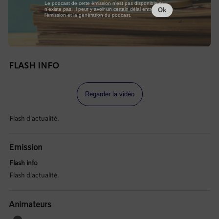
Le podcast de cette émission n'est pas disponible ou
n'existe pas. Il peut y avoir un certain délai entre la fin de
Ok
l'émission et la génération du podcast.
FLASH INFO
Regarder la vidéo
Flash d'actualité.
Emission
Flash info
Flash d'actualité.
Animateurs