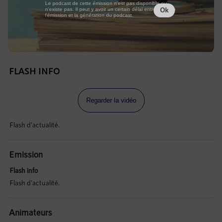
Le podcast de cette émission n'est pas disponible ou
n'existe pas. Il peut y avoir un certain délai entre la fin de
Ok
l'émission et la génération du podcast.
FLASH INFO
Regarder la vidéo
Flash d'actualité.
Emission
Flash info
Flash d'actualité.
Animateurs