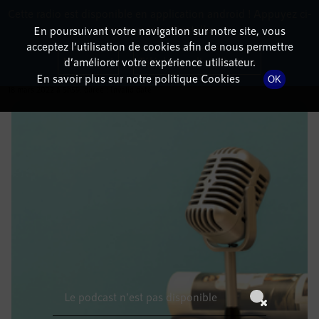
Cette radio est disponible en application android ! Appuyez ci-
RadioTerritoria
La radio des territoires
dessous pour l'installer.
En poursuivant votre navigation sur notre site, vous
acceptez l’utilisation de cookies afin de nous permettre
DÉTAILS DE L'ÉMISSION
Non merci
Télécharger l'application
d’améliorer votre expérience utilisateur.
En savoir plus sur notre politique Cookies
OK
18 mars 2022
à 5h59
, durée : Invalid date
Le podcast n'est pas disponible