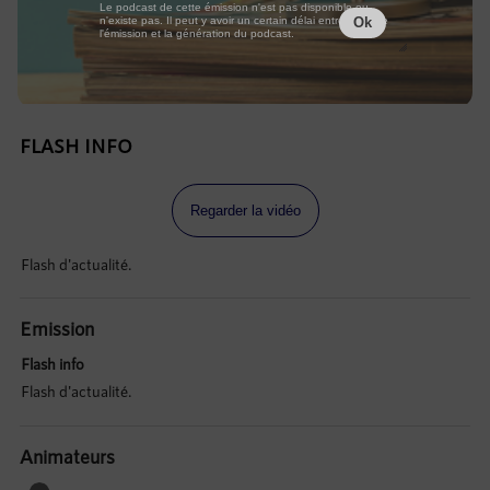
Le podcast de cette émission n'est pas disponible ou
n'existe pas. Il peut y avoir un certain délai entre la fin de
Ok
l'émission et la génération du podcast.
FLASH INFO
Regarder la vidéo
Flash d'actualité.
Emission
Flash info
Flash d'actualité.
Animateurs