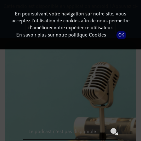
Cette radio est disponible en application android ! Appuyez ci-
RadioTerritoria
La radio des territoires
dessous pour l'installer.
En poursuivant votre navigation sur notre site, vous
acceptez l’utilisation de cookies afin de nous permettre
DÉTAILS DE L'ÉPISODE
Non merci
Télécharger l'application
d’améliorer votre expérience utilisateur.
En savoir plus sur notre politique Cookies
OK
19 mars 2022
à 8h59
, durée : Invalid date
Le podcast n'est pas disponible