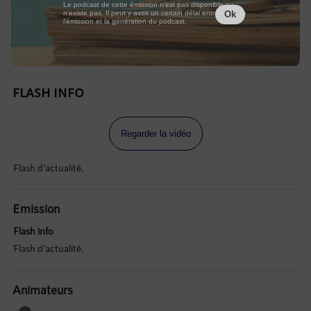
Le podcast de cette émission n'est pas disponible ou
n'existe pas. Il peut y avoir un certain délai entre la fin de
Ok
l'émission et la génération du podcast.
FLASH INFO
Regarder la vidéo
Flash d'actualité.
Emission
Flash info
Flash d'actualité.
Animateurs