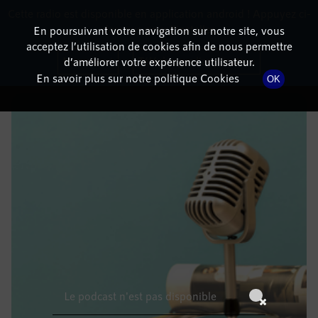
Cette radio est disponible en application android ! Appuyez ci-
RadioTerritoria
La radio des territoires
dessous pour l'installer.
En poursuivant votre navigation sur notre site, vous
acceptez l’utilisation de cookies afin de nous permettre
DÉTAILS DE L'ÉPISODE
Non merci
Télécharger l'application
d’améliorer votre expérience utilisateur.
En savoir plus sur notre politique Cookies
OK
21 mars 2022
à 5h59
, durée : Invalid date
Le podcast n'est pas disponible