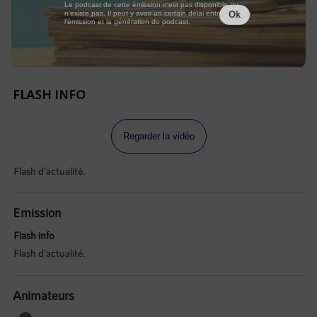
Le podcast de cette émission n'est pas disponible ou
n'existe pas. Il peut y avoir un certain délai entre la fin de
Ok
l'émission et la génération du podcast.
FLASH INFO
Regarder la vidéo
Flash d'actualité.
Emission
Flash info
Flash d'actualité.
Animateurs