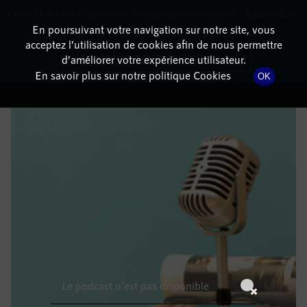
Cette radio est disponible en application android ! Appuyez ci-
RadioTerritoria
La radio des territoires
dessous pour l'installer.
En poursuivant votre navigation sur notre site, vous
acceptez l’utilisation de cookies afin de nous permettre
DÉTAILS DE L'ÉPISODE
Non merci
Télécharger l'application
d’améliorer votre expérience utilisateur.
En savoir plus sur notre politique Cookies
OK
21 mars 2022
à 8h59
, durée : Invalid date
Le podcast n'est pas disponible