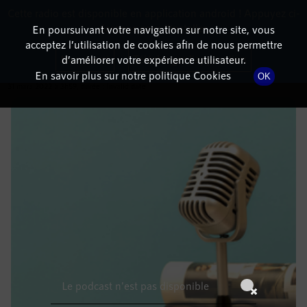
Cette radio est disponible en application android ! Appuyez ci-
RadioTerritoria
La radio des territoires
dessous pour l'installer.
En poursuivant votre navigation sur notre site, vous
acceptez l’utilisation de cookies afin de nous permettre
DÉTAILS DE L'ÉMISSION
Non merci
Télécharger l'application
d’améliorer votre expérience utilisateur.
En savoir plus sur notre politique Cookies
OK
31 mars 2022
à 3h59
, durée : Invalid date
Le podcast n'est pas disponible