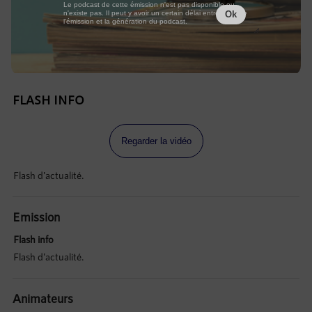
Le podcast de cette émission n'est pas disponible ou
n'existe pas. Il peut y avoir un certain délai entre la fin de
Ok
l'émission et la génération du podcast.
FLASH INFO
Regarder la vidéo
Flash d'actualité.
Emission
Flash info
Flash d'actualité.
Animateurs