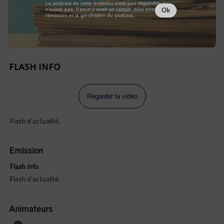
Le podcast de cette émission n'est pas disponible ou
n'existe pas. Il peut y avoir un certain délai entre la fin de
Ok
l'émission et la génération du podcast.
FLASH INFO
Regarder la vidéo
Flash d'actualité.
Emission
Flash info
Flash d'actualité.
Animateurs