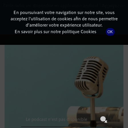
Cette radio est disponible en application android ! Appuyez ci-
RadioTerritoria
La radio des territoires
dessous pour l'installer.
En poursuivant votre navigation sur notre site, vous
acceptez l’utilisation de cookies afin de nous permettre
DÉTAILS DE L'ÉPISODE
Non merci
Télécharger l'application
d’améliorer votre expérience utilisateur.
En savoir plus sur notre politique Cookies
OK
3 avril 2022
à 14h59
, durée : Invalid date
Le podcast n'est pas disponible