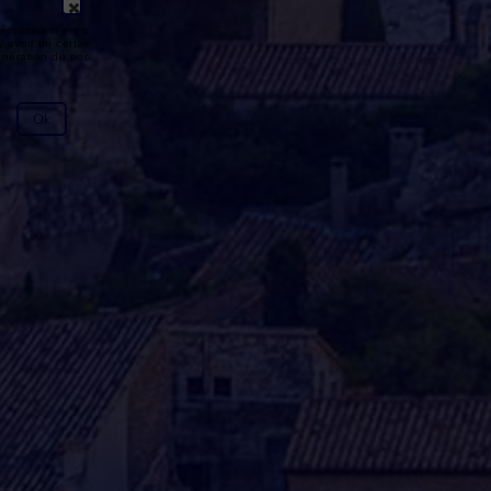
émission n'est pas disponible ou
y avoir un certain délai entre la fin
génération du podcast.
Ok