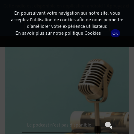
Cette radio est disponible en application android ! Appuyez ci-
RadioTerritoria
La radio des territoires
dessous pour l'installer.
En poursuivant votre navigation sur notre site, vous
acceptez l’utilisation de cookies afin de nous permettre
DÉTAILS DE L'ÉPISODE
Non merci
Télécharger l'application
d’améliorer votre expérience utilisateur.
En savoir plus sur notre politique Cookies
OK
10 avril 2022
à 14h59
, durée : Invalid date
Le podcast n'est pas disponible