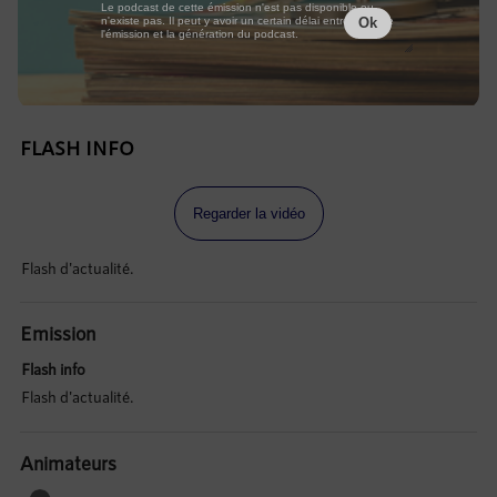
Le podcast de cette émission n'est pas disponible ou
n'existe pas. Il peut y avoir un certain délai entre la fin de
Ok
l'émission et la génération du podcast.
FLASH INFO
Regarder la vidéo
Flash d'actualité.
Emission
Flash info
Flash d'actualité.
Animateurs