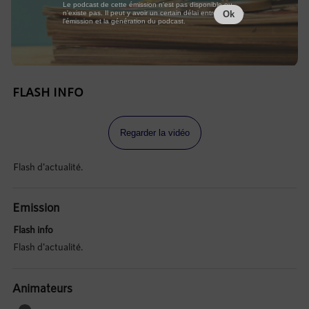
Le podcast de cette émission n'est pas disponible ou
n'existe pas. Il peut y avoir un certain délai entre la fin de
Ok
l'émission et la génération du podcast.
FLASH INFO
Regarder la vidéo
Flash d'actualité.
Emission
Flash info
Flash d'actualité.
Animateurs