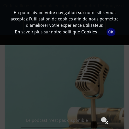
Cette radio est disponible en application android ! Appuyez ci-
RadioTerritoria
La radio des territoires
dessous pour l'installer.
En poursuivant votre navigation sur notre site, vous
acceptez l’utilisation de cookies afin de nous permettre
DÉTAILS DE L'ÉPISODE
Non merci
Télécharger l'application
d’améliorer votre expérience utilisateur.
En savoir plus sur notre politique Cookies
OK
12 avril 2022
à 16h59
, durée : Invalid date
Le podcast n'est pas disponible