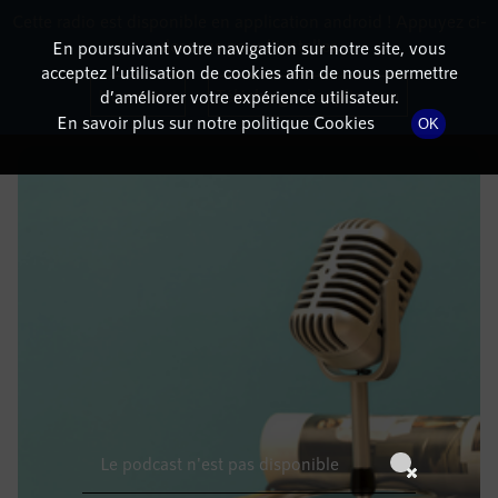
Cette radio est disponible en application android ! Appuyez ci-
RadioTerritoria
La radio des territoires
dessous pour l'installer.
En poursuivant votre navigation sur notre site, vous
acceptez l’utilisation de cookies afin de nous permettre
DÉTAILS DE L'ÉPISODE
Non merci
Télécharger l'application
d’améliorer votre expérience utilisateur.
En savoir plus sur notre politique Cookies
OK
6 mai 2022
à 14h59
, durée : Invalid date
Le podcast n'est pas disponible