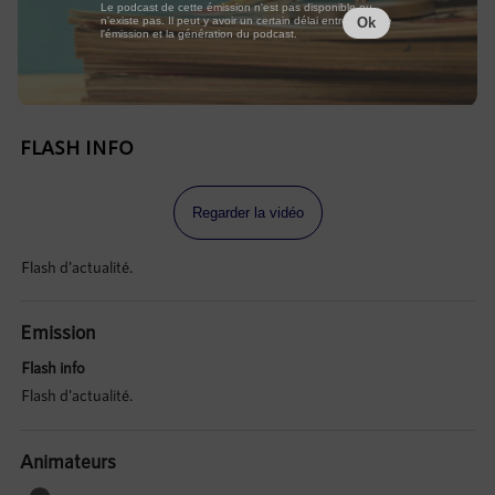
Le podcast de cette émission n'est pas disponible ou
n'existe pas. Il peut y avoir un certain délai entre la fin de
Ok
l'émission et la génération du podcast.
FLASH INFO
Regarder la vidéo
Flash d'actualité.
Emission
Flash info
Flash d'actualité.
Animateurs