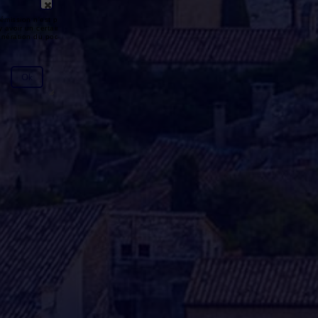
émission n'est pas disponible ou
y avoir un certain délai entre la fin
génération du podcast.
Ok