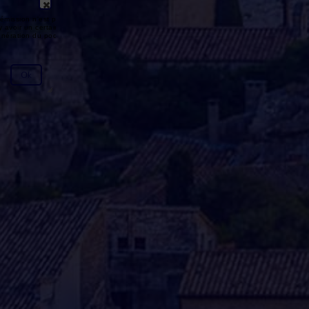
émission n'est pas disponible ou
y avoir un certain délai entre la fin
génération du podcast.
Ok