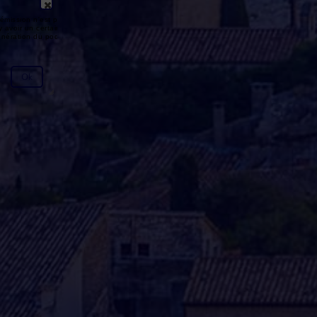
émission n'est pas disponible ou
y avoir un certain délai entre la fin
génération du podcast.
Ok