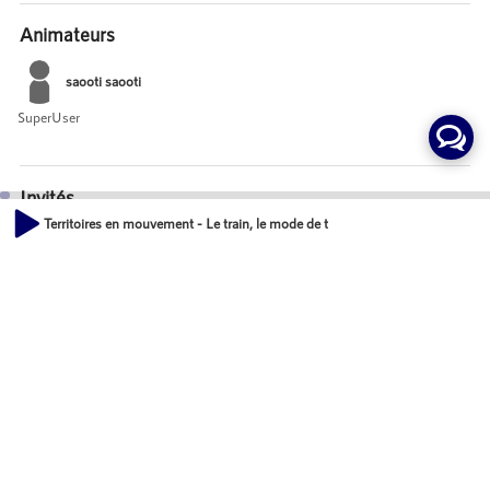
Animateurs
saooti saooti
SuperUser
Invités
Territoires en mouvement - Le train, le mode de transport de demain ?
Patricia VERGNES ROCHES
00:00
Maire de COREN LES EAUX
49:35
Antoine LEVESQUE
Secrétaire de l'association AMIGA
Olivier RAZEMON
Journaliste