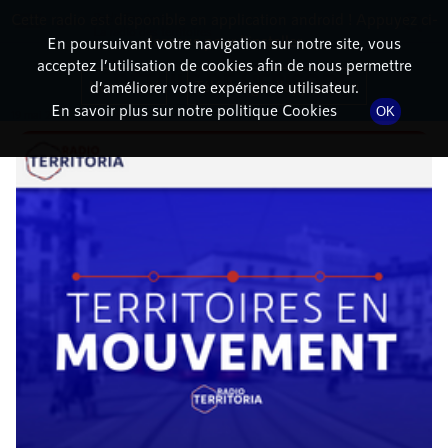
Cette radio est disponible en application android ! Appuyez ci-
RadioTerritoria
La radio des territoires
dessous pour l'installer.
En poursuivant votre navigation sur notre site, vous
acceptez l’utilisation de cookies afin de nous permettre
DÉTAILS DE L'ÉPISODE
Non merci
Télécharger l'application
d’améliorer votre expérience utilisateur.
En savoir plus sur notre politique Cookies
OK
19 mai 2022
à 9h02
, durée : 50 minutes