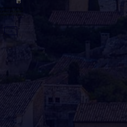
émission n'est pas disponible ou
y avoir un certain délai entre la fin
génération du podcast.
Ok