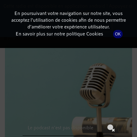
Cette radio est disponible en application android ! Appuyez ci-
RadioTerritoria
La radio des territoires
dessous pour l'installer.
En poursuivant votre navigation sur notre site, vous
acceptez l’utilisation de cookies afin de nous permettre
DÉTAILS DE L'ÉMISSION
Non merci
Télécharger l'application
d’améliorer votre expérience utilisateur.
En savoir plus sur notre politique Cookies
OK
25 mai 2022
à 13h59
, durée : Invalid date
Le podcast n'est pas disponible