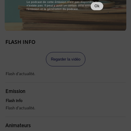
Le podcast de cette émission n'est pas disponible ou
n'existe pas. Il peut y avoir un certain délai entre la fin de
Ok
l'émission et la génération du podcast.
FLASH INFO
Regarder la vidéo
Flash d'actualité.
Emission
Flash info
Flash d'actualité.
Animateurs