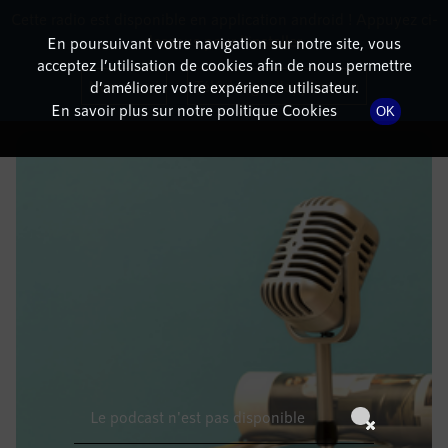
Cette radio est disponible en application android ! Appuyez ci-
RadioTerritoria
La radio des territoires
dessous pour l'installer.
En poursuivant votre navigation sur notre site, vous
acceptez l’utilisation de cookies afin de nous permettre
DÉTAILS DE L'ÉPISODE
Non merci
Télécharger l'application
d’améliorer votre expérience utilisateur.
En savoir plus sur notre politique Cookies
OK
30 mai 2022
à 3h59
, durée : Invalid date
Le podcast n'est pas disponible