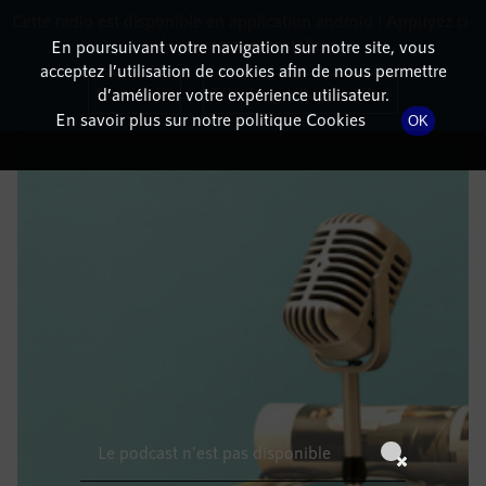
Cette radio est disponible en application android ! Appuyez ci-
RadioTerritoria
La radio des territoires
dessous pour l'installer.
En poursuivant votre navigation sur notre site, vous
acceptez l’utilisation de cookies afin de nous permettre
DÉTAILS DE L'ÉPISODE
Non merci
Télécharger l'application
d’améliorer votre expérience utilisateur.
En savoir plus sur notre politique Cookies
OK
1 juin 2022
à 14h59
, durée : Invalid date
Le podcast n'est pas disponible