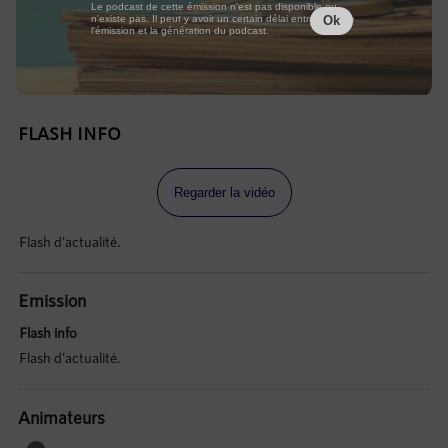
Le podcast de cette émission n'est pas disponible ou
n'existe pas. Il peut y avoir un certain délai entre la fin de
Ok
l'émission et la génération du podcast.
FLASH INFO
Regarder la vidéo
Flash d'actualité.
Emission
Flash info
Flash d'actualité.
Animateurs