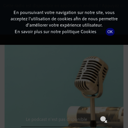
Cette radio est disponible en application android ! Appuyez ci-
RadioTerritoria
La radio des territoires
dessous pour l'installer.
En poursuivant votre navigation sur notre site, vous
acceptez l’utilisation de cookies afin de nous permettre
DÉTAILS DE L'ÉPISODE
Non merci
Télécharger l'application
d’améliorer votre expérience utilisateur.
En savoir plus sur notre politique Cookies
OK
3 juin 2022
à 10h59
, durée : Invalid date
Le podcast n'est pas disponible