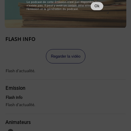
Le podcast de cette émission n'est pas disponible ou
n'existe pas. Il peut y avoir un certain délai entre la fin de
Ok
l'émission et la génération du podcast.
FLASH INFO
Regarder la vidéo
Flash d'actualité.
Emission
Flash info
Flash d'actualité.
Animateurs