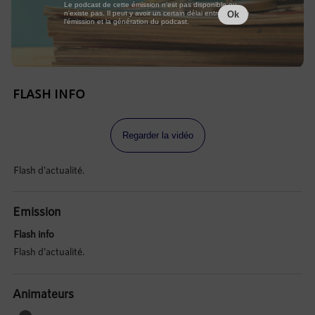
Le podcast de cette émission n'est pas disponible ou
n'existe pas. Il peut y avoir un certain délai entre la fin de
Ok
l'émission et la génération du podcast.
FLASH INFO
Regarder la vidéo
Flash d'actualité.
Emission
Flash info
Flash d'actualité.
Animateurs