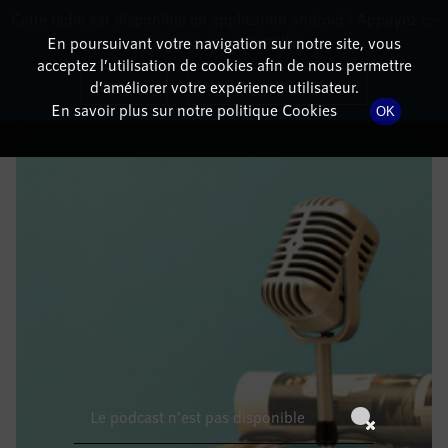
Cette radio est disponible en application android ! Appuyez ci-
RadioTerritoria
La radio des territoires
dessous pour l'installer.
En poursuivant votre navigation sur notre site, vous
acceptez l’utilisation de cookies afin de nous permettre
DÉTAILS DE L'ÉPISODE
Non merci
Télécharger l'application
d’améliorer votre expérience utilisateur.
En savoir plus sur notre politique Cookies
OK
5 juin 2022
à 12h59
, durée : Invalid date
Le podcast n'est pas disponible