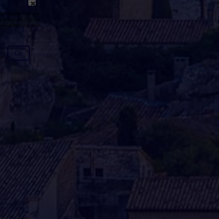
émission n'est pas disponible ou
y avoir un certain délai entre la fin
génération du podcast.
Ok